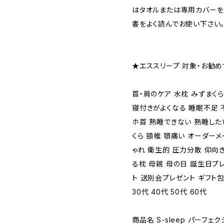
はタオルまたは専用カバーを
書をよく読んでお使い下さい
★エススリープ 対象・お勧
首・肩のケア 水枕 みずまくら
寝付きがよくなる 睡眠不足 不
ホ首 熟睡できない 熟睡した
くら 頸椎 顎痛い オーダーメ
ゃれ 衛生的 圧力分散 仰向
る枕 母親 母の日 誕生日プ
ト 送別会プレゼント ギフト包
30代 40代 50代 60代
商品名 S-sleep パーフェ