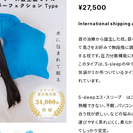
¥27,500
International shipping 
首の治療から誕生した枕。首
て高さをお好みで無段階に調
する枕です。圧力分散機能に
このタイプは、S-sleep
気袋が３か所ついているタイ
れています。
S-sleepエス・スリープ 
熟睡できない、不眠、パソコ
合う枕が欲しい、などの悩み
運びやすく蒸れにくく、柔ら
てしっかり安定。