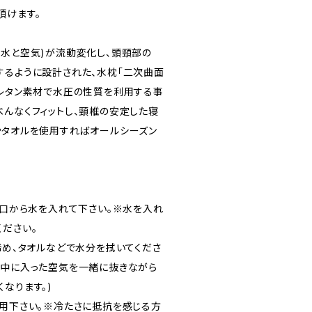
頂けます。
(水と空気)が流動変化し、頭頸部の
するように設計された、水枕「二次曲面
ウレタン素材で水圧の性質を利用する事
べんなくフィットし、頸椎の安定した寝
やタオルを使用すればオールシーズン
水口から水を入れて下さい。※水を入れ
ください。
締め、タオルなどで水分を拭いてくださ
と中に入った空気を一緒に抜きながら
なります。)
使用下さい。※冷たさに抵抗を感じる方