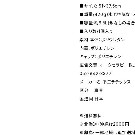
■サイズ: 51×37.5cm
■重量/420g（水と空気なし
■容量:約6.5L(氷なしの場合
■入り数/1個入り
素材 本体：ポリウレタン
内蓋：ポリエチレン
キャップ：ポリエチレン
広告文責 マークセラピー株
052-842-3377
メーカー名 不二ラテックス
区分 寝具
製造国 日本
※送料無料
※北海道・沖縄は2000円
※離島・一部地域は追加送