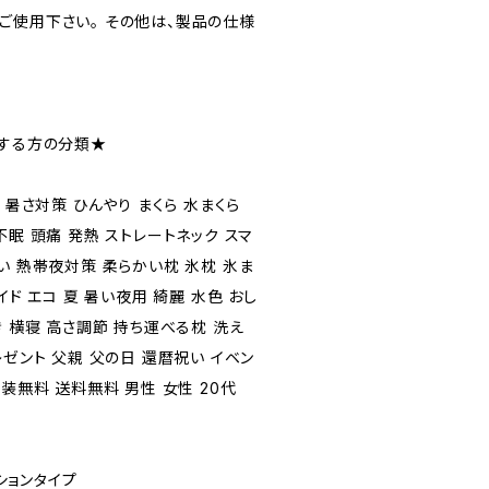
ご使用下さい。 その他は、製品の仕様
。
めする方の分類★
 暑さ対策 ひんやり まくら 水まくら
眠 頭痛 発熱 ストレートネック スマ
い 熱帯夜対策 柔らかい枕 氷枕 氷ま
イド エコ 夏 暑い夜用 綺麗 水色 おし
き 横寝 高さ調節 持ち運べる枕 洗え
レゼント 父親 父の日 還暦祝い イベン
装無料 送料無料 男性 女性 20代
クションタイプ